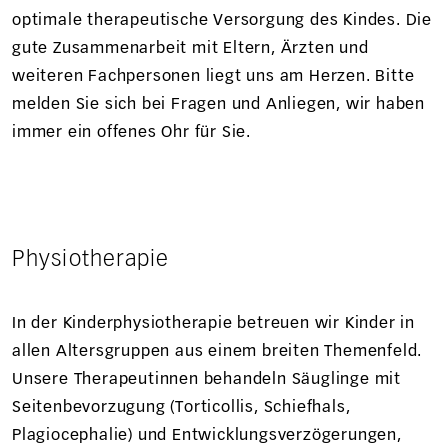
optimale therapeutische Versorgung des Kindes. Die
Leitung Bülach
gute Zusammenarbeit mit Eltern, Ärzten und
Ergotherapeutin
weiteren Fachpersonen liegt uns am Herzen. Bitte
Sonnenhof 1
melden Sie sich bei Fragen und Anliegen, wir haben
8180 Bülach
immer ein offenes Ohr für Sie.
+41 58 307 17 21
Zum Kontaktformular
Physiotherapie
In der Kinderphysiotherapie betreuen wir Kinder in
allen Altersgruppen aus einem breiten Themenfeld.
Unsere Therapeutinnen behandeln Säuglinge mit
Seitenbevorzugung (Torticollis, Schiefhals,
Plagiocephalie) und Entwicklungsverzögerungen,