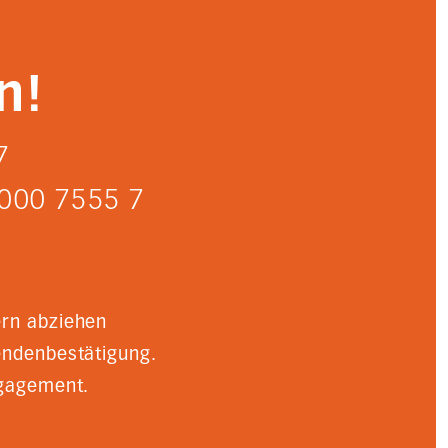
n!
7
000 7555 7
ern abziehen
endenbestätigung.
ngagement.