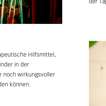
der Ta
apeutische Hilfsmittel,
inder in der
e noch wirkungsvoller
den können.